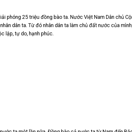
ải phóng 25 triệu đồng bào ta. Nước Việt Nam Dân chủ C
 nhân dân ta. Từ đó nhân dân ta làm chủ đất nước của mình
 lập, tự do, hạnh phúc.
 nước ta một lần nữa. Đồng bào cả nước ta từ Nam đến Bắ