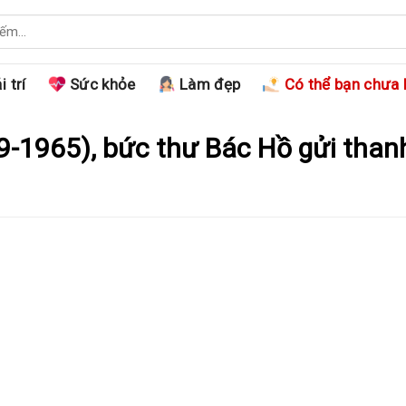
i trí
Sức khỏe
Làm đẹp
Có thể bạn chưa 
-9-1965), bức thư Bác Hồ gửi than