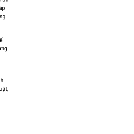
háp
ang
ế
dựng
nh
uật,