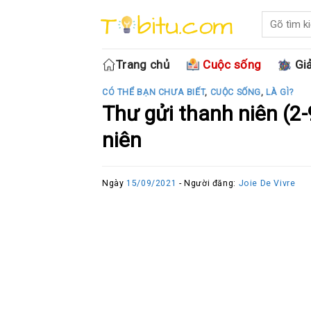
Skip
to
content
Trang chủ
Cuộc sống
Giả
CÓ THỂ BẠN CHƯA BIẾT
,
CUỘC SỐNG
,
LÀ GÌ?
Thư gửi thanh niên (2
niên
Ngày
15/09/2021
- Người đăng:
Joie De Vivre