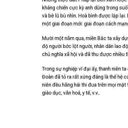
kháng chiến cực kỳ anh dũng trong suố
và bè lũ bù nhìn. Hoà bình được lập lạ
một giai đoạn mới: giai đoạn cách mạng
Mười một nǎm qua, miền Bắc ta xây dự
độ người bớc lột người, nhân dân lao 
chủ nghĩa xã hội và đã thu được nhiều t
Trong sự nghiệp vĩ đại ấy, thanh niên 
Đoàn đã tỏ ra rất xứng đáng là thế hệ
niên đều hǎng hái thi đua trên mọi mặt 
giáo dục, vǎn hoá, y tế, v.v..