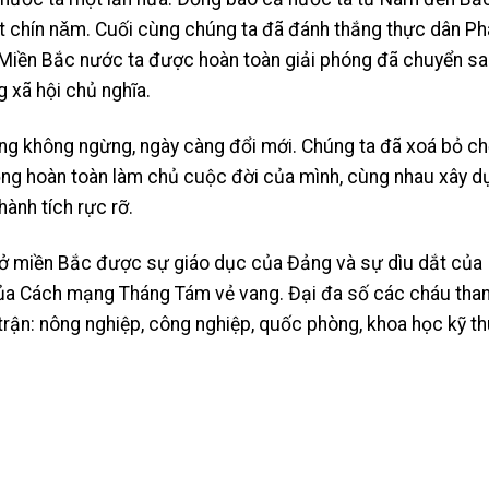
t chín nǎm. Cuối cùng chúng ta đã đánh thắng thực dân P
i. Miền Bắc nước ta được hoàn toàn giải phóng đã chuyển s
 xã hội chủ nghĩa.
ng không ngừng, ngày càng đổi mới. Chúng ta đã xoá bỏ ch
động hoàn toàn làm chủ cuộc đời của mình, cùng nhau xây 
hành tích rực rỡ.
ta ở miền Bắc được sự giáo dục của Đảng và sự dìu dắt của
 của Cách mạng Tháng Tám vẻ vang. Đại đa số các cháu tha
trận: nông nghiệp, công nghiệp, quốc phòng, khoa học kỹ th