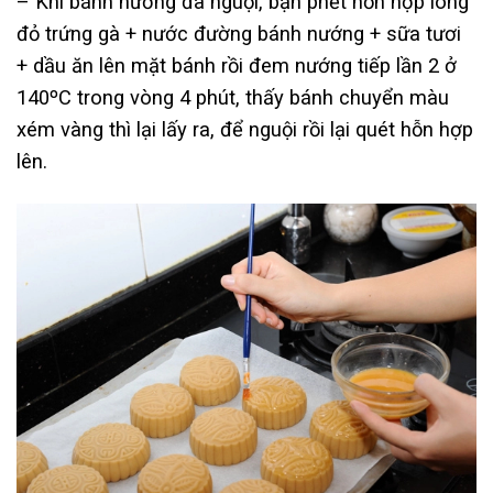
– Khi bánh nướng đã nguội, bạn phết hỗn hợp lòng
đỏ trứng gà + nước đường bánh nướng + sữa tươi
+ dầu ăn lên mặt bánh rồi đem nướng tiếp lần 2 ở
140ºC trong vòng 4 phút, thấy bánh chuyển màu
xém vàng thì lại lấy ra, để nguội rồi lại quét hỗn hợp
lên.