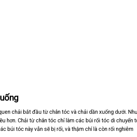
xuống
i quen chải bắt đầu từ chân tóc và chải dần xuống dưới. Nh
iều hơn. Chải từ chân tóc chỉ làm các búi rối tóc di chuyển 
c búi tóc này vẫn sẽ bị rối, và thậm chí là còn rối nghiêm