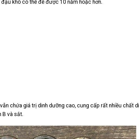
hi đậu khô có thể để được 10 năm hoặc hơn.
ẫn chứa giá trị dinh dưỡng cao, cung cấp rất nhiều chất d
 B và sắt.