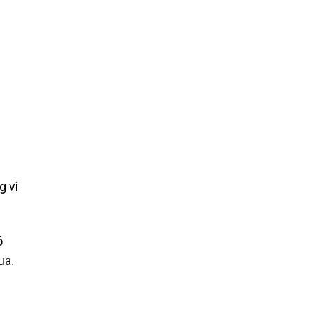
g vi
ó
ua.