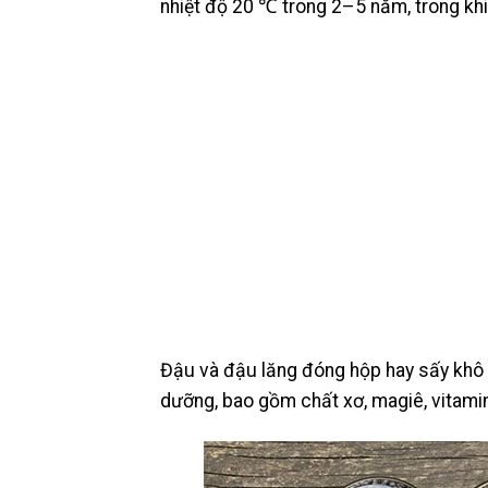
nhiệt độ 20 ℃ ​​trong 2–5 năm, trong k
Đậu và đậu lăng đóng hộp hay sấy khô v
dưỡng, bao gồm chất xơ, magiê, vitamin