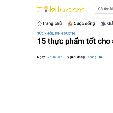
Skip
to
content
Trang chủ
Cuộc sống
Giả
SỨC KHỎE
,
DINH DƯỠNG
15 thực phẩm tốt cho 
Ngày
17/10/2021
- Người đăng:
Dương Hà