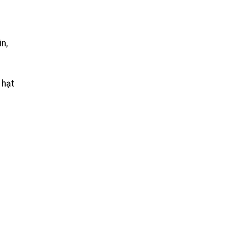
n,
 hạt