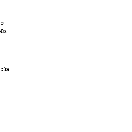
bơ
bữa
 của