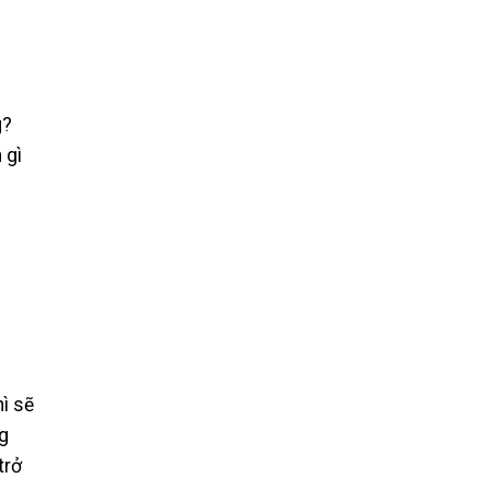
g?
 gì
ì sẽ
ng
trở