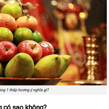
ng 1 thắp hương ý nghĩa gì?
 có sao không?