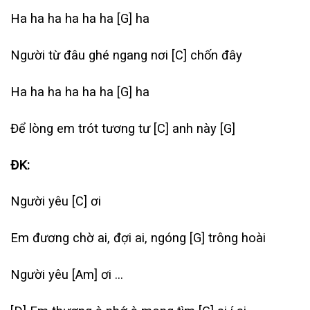
Ha ha ha ha ha ha
[G]
ha
Người từ đâu ghé ngang nơi
[C]
chốn đây
Ha ha ha ha ha ha
[G]
ha
Để lòng em trót tương tư
[C]
anh này
[G]
ĐK:
Người yêu
[C]
ơi
Em đương chờ ai, đợi ai, ngóng
[G]
trông hoài
Người yêu
[Am]
ơi …