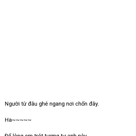
Người từ đâu ghé ngang nơi chốn đây.
Ha~~~~~
Để lòng em trót tương tư anh này