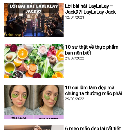
Lời bài hát LayLaLay –
Jack97| LayLaLay Jack
12/04/2021
10 sự thật về thực phẩm
bạn nên biết
21/07/2022
10 sai lầm làm đẹp mà
chúng ta thường mắc phải
29/03/2022
6 mẹo mặc đẹp lại rất tiết