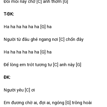
Đôi môi này chở
[C]
anh thơm
[G]
T-ĐK:
Ha ha ha ha ha ha
[G]
ha
Người từ đâu ghé ngang nơi
[C]
chốn đây
Ha ha ha ha ha ha
[G]
ha
Để lòng em trót tương tư
[C]
anh này
[G]
ĐK:
Người yêu
[C]
ơi
Em đương chờ ai, đợi ai, ngóng
[G]
trông hoài