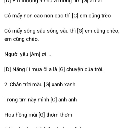
[D]
Em thương à nhớ à mong tìm
[G]
ai í ai.
Có mấy non cao non cao thì
[C]
em cũng trèo
Có mấy sông sâu sông sâu thì
[G]
em cũng chèo,
em cũng chèo.
Người yêu
[Am]
ơi …
[D]
Nắng í i mưa ối a là
[G]
chuyện của trời.
2. Chân trời màu
[G]
xanh xanh
Trong tim này mình
[C]
anh anh
Hoa hồng mùi
[G]
thơm thơm