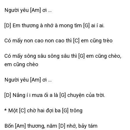
Người yêu
[Am]
ơi …
[D]
Em thương à nhớ à mong tìm
[G]
ai í ai.
Có mấy non cao non cao thì
[C]
em cũng trèo
Có mấy sông sâu sông sâu thì
[G]
em cũng chèo,
em cũng chèo
Người yêu
[Am]
ơi …
[D]
Nắng í i mưa ối a là
[G]
chuyện của trời.
* Một
[C]
chờ hai đợi ba
[G]
trông
Bốn
[Am]
thương, năm
[D]
nhớ, bảy tám