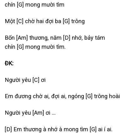
chín
[G]
mong mười tìm
Một
[C]
chờ hai đợi ba
[G]
trông
Bốn
[Am]
thương, năm
[D]
nhớ, bảy tám
chín
[G]
mong mười tìm.
ĐK:
Người yêu
[C]
ơi
Em đương chờ ai, đợi ai, ngóng
[G]
trông hoài
Người yêu
[Am]
ơi …
[D]
Em thương à nhớ à mong tìm
[G]
ai í ai.