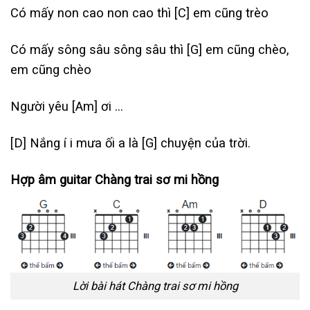
Có mấy non cao non cao thì
[C]
em cũng trèo
Có mấy sông sâu sông sâu thì
[G]
em cũng chèo,
em cũng chèo
Người yêu
[Am]
ơi …
[D]
Nắng í i mưa ối a là
[G]
chuyện của trời.
Hợp âm guitar Chàng trai sơ mi hồng
Lời bài hát Chàng trai sơ mi hồng